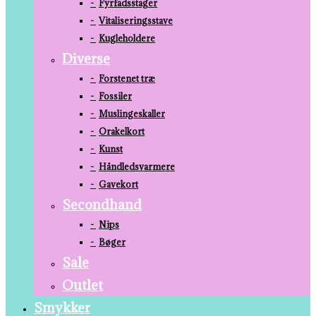
Fyrfadsstager
Vitaliseringsstave
Kugleholdere
Diverse
Forstenet træ
Fossiler
Muslingeskaller
Orakelkort
Kunst
Håndledsvarmere
Gavekort
Secondhand
Nips
Bøger
Sale
Outlet
Smykker