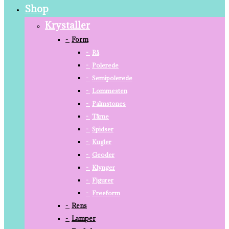
Shop
Krystaller
Form
Rå
Polerede
Semipolerede
Lommesten
Palmstones
Tårne
Spidser
Kugler
Geoder
Klynger
Figurer
Freeform
Rens
Lamper