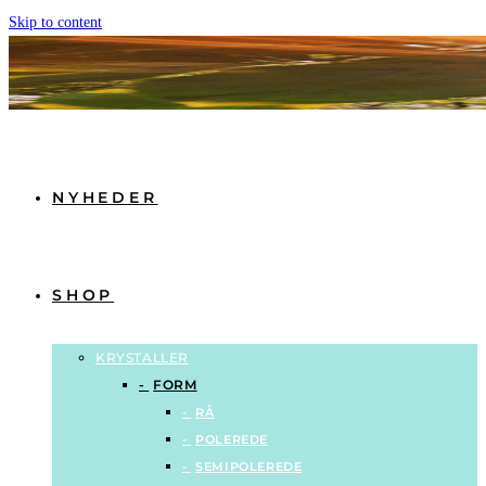
Skip to content
NYHEDER
SHOP
KRYSTALLER
FORM
RÅ
POLEREDE
SEMIPOLEREDE