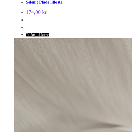
Selenit Plade lille #1
174,00
kr.
Tilføj til kurv