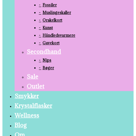
Fossiler
Muslingeskaller
Orakelkort
Kunst
Håndledsvarmere
Gavekort
Secondhand
Nips
Bøger
Sale
Outlet
Smykker
Krystalflasker
Wellness
Blog
Om