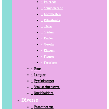
Polerede
Semipolerede
Lommesten
Palmstones
Tårne
Spidser
Kugler
Geoder
Klynger
Figurer
Freeform
Rens
Lamper
Fyrfadsstager
Vitaliseringsstave
Kugleholdere
Diverse
Forstenet træ