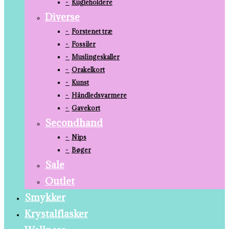
Kugleholdere
Diverse
Forstenet træ
Fossiler
Muslingeskaller
Orakelkort
Kunst
Håndledsvarmere
Gavekort
Secondhand
Nips
Bøger
Sale
Outlet
Smykker
Krystalflasker