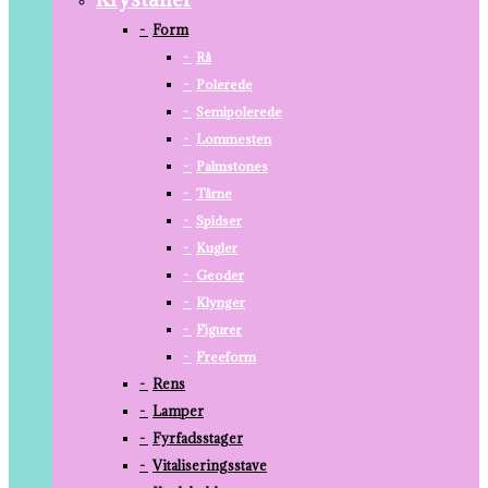
Form
Rå
Polerede
Semipolerede
Lommesten
Palmstones
Tårne
Spidser
Kugler
Geoder
Klynger
Figurer
Freeform
Rens
Lamper
Fyrfadsstager
Vitaliseringsstave