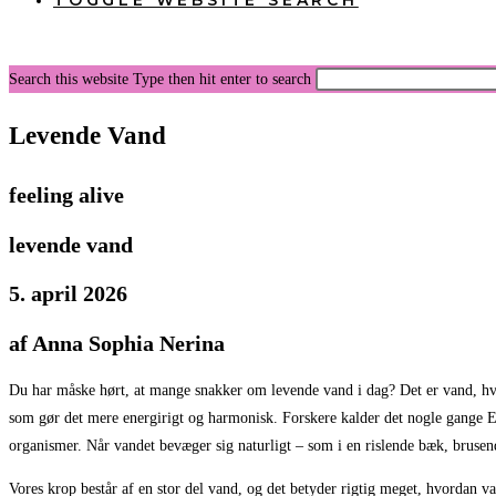
TOGGLE WEBSITE SEARCH
Search this website
Type then hit enter to search
Levende Vand
feeling alive
levende vand
5. april 2026
af Anna Sophia Nerina
Du har måske hørt, at mange snakker om levende vand i dag? Det er vand, hvor
som gør det mere energirigt og harmonisk. Forskere kalder det nogle gange E
organismer. Når vandet bevæger sig naturligt – som i en rislende bæk, brusende 
Vores krop består af en stor del vand, og det betyder rigtig meget, hvordan vand