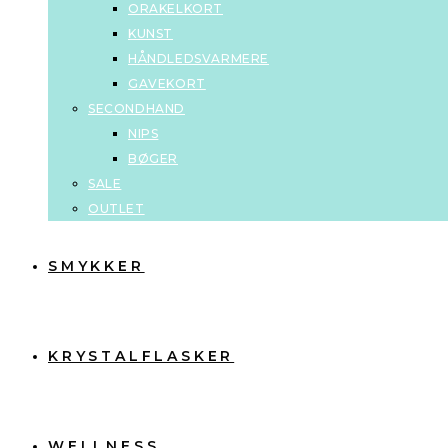
ORAKELKORT
KUNST
HÅNDLEDSVARMERE
GAVEKORT
SECONDHAND
NIPS
BØGER
SALE
OUTLET
SMYKKER
KRYSTALFLASKER
WELLNESS