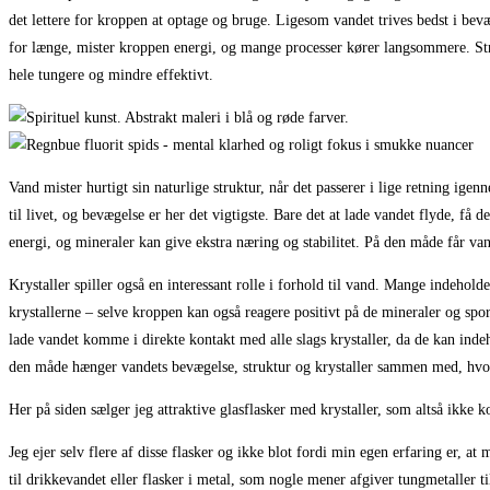
det lettere for kroppen at optage og bruge. Ligesom vandet trives bedst i bevæg
for længe, mister kroppen energi, og mange processer kører langsommere. Str
hele tungere og mindre effektivt.
Vand mister hurtigt sin naturlige struktur, når det passerer i lige retning 
til livet, og bevægelse er her det vigtigste. Bare det at lade vandet flyde, få 
energi, og mineraler kan give ekstra næring og stabilitet. På den måde får van
Krystaller spiller også en interessant rolle i forhold til vand. Mange indeho
krystallerne – selve kroppen kan også reagere positivt på de mineraler og spo
lade vandet komme i direkte kontakt med alle slags krystaller, da de kan indeh
den måde hænger vandets bevægelse, struktur og krystaller sammen med, hvord
Her på siden sælger jeg attraktive glasflasker med krystaller, som altså ikke
Jeg ejer selv flere af disse flasker og ikke blot fordi min egen erfaring er, a
til drikkevandet eller flasker i metal, som nogle mener afgiver tungmetaller ti