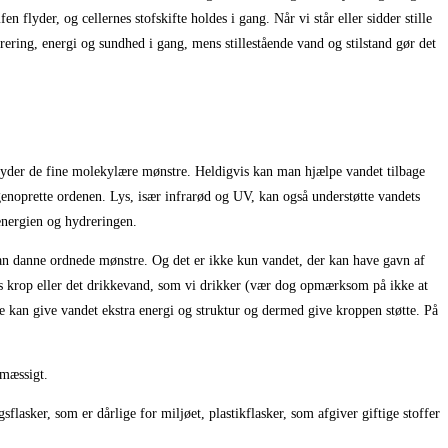
 flyder, og cellernes stofskifte holdes i gang. Når vi står eller sidder stille
ing, energi og sundhed i gang, mens stillestående vand og stilstand gør det
bryder de fine molekylære mønstre. Heldigvis kan man hjælpe vandet tilbage
an genoprette ordenen. Lys, især infrarød og UV, kan også understøtte vandets
 energien og hydreringen.
 kan danne ordnede mønstre. Og det er ikke kun vandet, der kan have gavn af
ores krop eller det drikkevand, som vi drikker (vær dog opmærksom på ikke at
de kan give vandet ekstra energi og struktur og dermed give kroppen støtte. På
imæssigt.
flasker, som er dårlige for miljøet, plastikflasker, som afgiver giftige stoffer