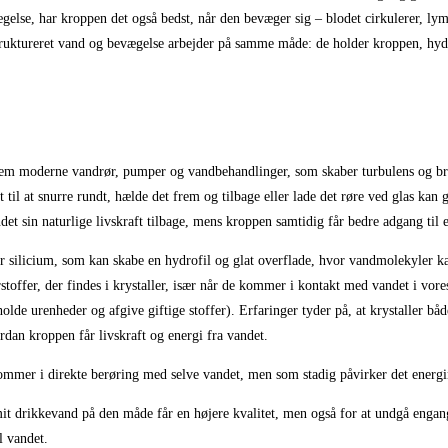
else, har kroppen det også bedst, når den bevæger sig – blodet cirkulerer, lymfen
uktureret vand og bevægelse arbejder på samme måde: de holder kroppen, hydrer
igennem moderne vandrør, pumper og vandbehandlinger, som skaber turbulens og 
det til at snurre rundt, hælde det frem og tilbage eller lade det røre ved glas k
det sin naturlige livskraft tilbage, mens kroppen samtidig får bedre adgang til
lder silicium, som kan skabe en hydrofil og glat overflade, hvor vandmolekyler
rstoffer, der findes i krystaller, især når de kommer i kontakt med vandet i v
olde urenheder og afgive giftige stoffer). Erfaringer tyder på, at krystaller bå
an kroppen får livskraft og energi fra vandet.
 kommer i direkte berøring med selve vandet, men som stadig påvirker det energ
t mit drikkevand på den måde får en højere kvalitet, men også for at undgå engangs
l vandet.