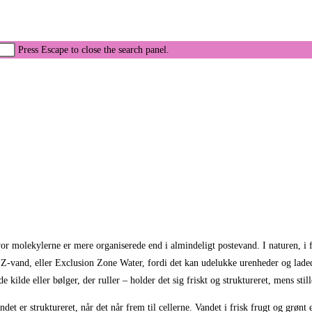
Press Escape to close the search panel.
 molekylerne er mere organiserede end i almindeligt postevand. I naturen, i fri
Z-vand, eller Exclusion Zone Water, fordi det kan udelukke urenheder og laded
kilde eller bølger, der ruller – holder det sig friskt og struktureret, mens sti
et er struktureret, når det når frem til cellerne. Vandet i frisk frugt og grønt 